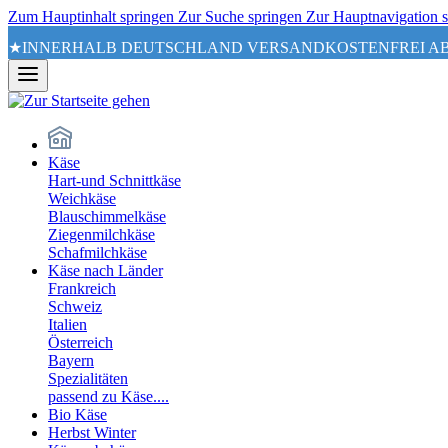
Zum Hauptinhalt springen
Zur Suche springen
Zur Hauptnavigation 
★INNERHALB DEUTSCHLAND VERSANDKOSTENFREI AB
Käse
Hart-und Schnittkäse
Weichkäse
Blauschimmelkäse
Ziegenmilchkäse
Schafmilchkäse
Käse nach Länder
Frankreich
Schweiz
Italien
Österreich
Bayern
Spezialitäten
passend zu Käse....
Bio Käse
Herbst Winter